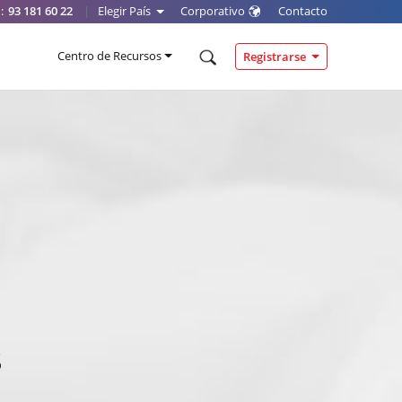
:
93 181 60 22
|
Elegir País
Corporativo
Contacto
Centro de Recursos
Registrarse
s