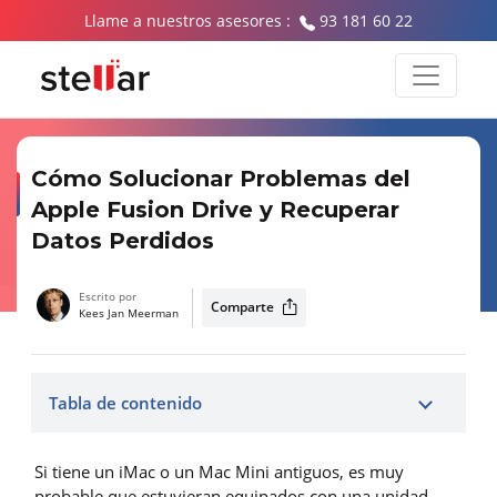
Llame a nuestros asesores :
93 181 60 22
Cómo Solucionar Problemas del
Apple Fusion Drive y Recuperar
Datos Perdidos
Escrito por
Comparte
Kees Jan Meerman
Tabla de contenido
Si tiene un iMac o un Mac Mini antiguos, es muy
probable que estuvieran equipados con una unidad