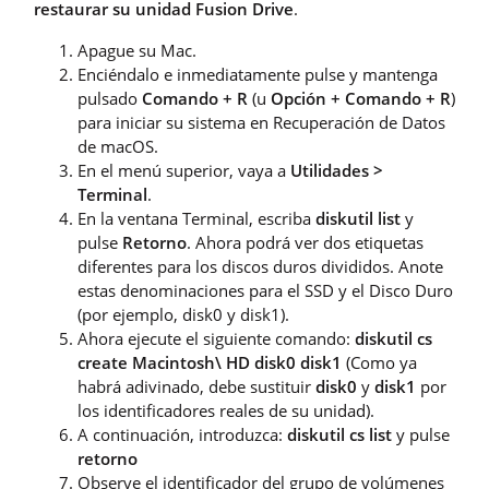
restaurar su unidad Fusion Drive
.
Apague su Mac.
Enciéndalo e inmediatamente pulse y mantenga
pulsado
Comando + R
(u
Opción + Comando + R
)
para iniciar su sistema en Recuperación de Datos
de macOS.
En el menú superior, vaya a
Utilidades >
Terminal
.
En la ventana Terminal, escriba
diskutil list
y
pulse
Retorno
. Ahora podrá ver dos etiquetas
diferentes para los discos duros divididos. Anote
estas denominaciones para el SSD y el Disco Duro
(por ejemplo, disk0 y disk1).
Ahora ejecute el siguiente comando:
diskutil cs
create Macintosh\ HD disk0 disk1
(Como ya
habrá adivinado, debe sustituir
disk0
y
disk1
por
los identificadores reales de su unidad).
A continuación, introduzca:
diskutil cs list
y pulse
retorno
Observe el identificador del grupo de volúmenes