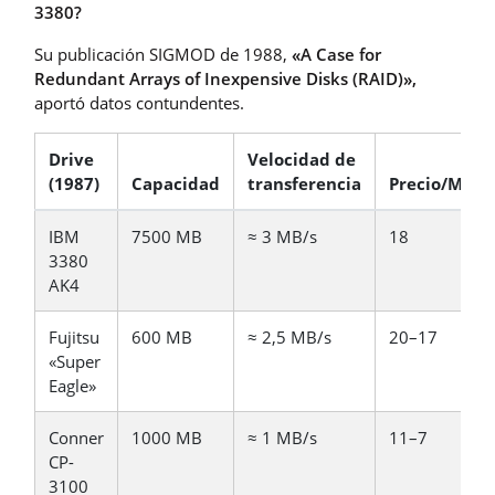
3380?
Su publicación SIGMOD de 1988,
«A Case for
Redundant Arrays of Inexpensive Disks (RAID)»,
aportó datos contundentes.
Drive
Velocidad de
(1987)
Capacidad
transferencia
Precio/MB
IBM
7500 MB
≈ 3 MB/s
18
3380
AK4
Fujitsu
600 MB
≈ 2,5 MB/s
20–17
«Super
Eagle»
Conner
1000 MB
≈ 1 MB/s
11–7
CP-
3100