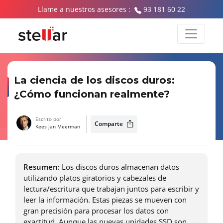
Llame a nuestros asesores :
93 181 60 22
La ciencia de los discos duros:
¿Cómo funcionan realmente?
Escrito por
Comparte
Kees Jan Meerman
Resumen:
Los discos duros almacenan datos
utilizando platos giratorios y cabezales de
lectura/escritura que trabajan juntos para escribir y
leer la información. Estas piezas se mueven con
gran precisión para procesar los datos con
exactitud. Aunque las nuevas unidades SSD son