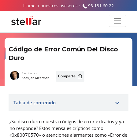
Llame a nuestros asesores :
93 181 60 22
Código de Error Común Del Disco
Duro
Escrito por
Comparte
Kees Jan Meerman
Tabla de contenido
¿Su disco duro muestra códigos de error extraños y ya
no responde? Estos mensajes crípticos como
«0x80070570» o atenciones alarmantes como «Error de