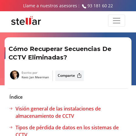
Llame a nuestros asesores :
93 181 60 22
Cómo Recuperar Secuencias De
CCTV Eliminadas?
Escrito por
Comparte
Kees Jan Meerman
Índice
Visión general de las instalaciones de
almacenamiento de CCTV
Tipos de pérdida de datos en los sistemas de
CCTV