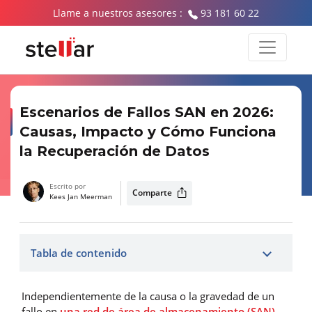
Llame a nuestros asesores :
93 181 60 22
Escenarios de Fallos SAN en 2026:
Causas, Impacto y Cómo Funciona
la Recuperación de Datos
Escrito por
Comparte
Kees Jan Meerman
Tabla de contenido
Independientemente de la causa o la gravedad de un
fallo en
una red de área de almacenamiento (SAN)
,