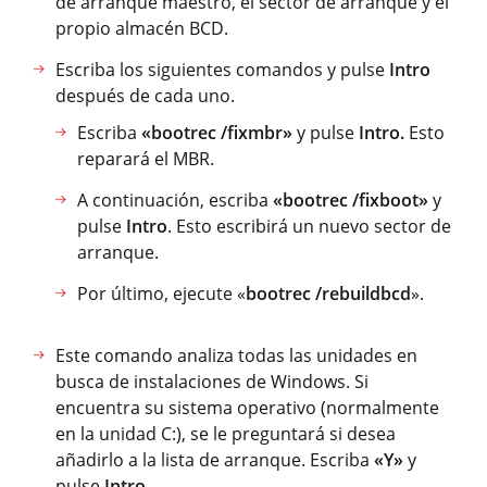
de arranque maestro, el sector de arranque y el
propio almacén BCD.
Escriba los siguientes comandos y pulse
Intro
después de cada uno.
Escriba
«bootrec /fixmbr»
y pulse
Intro.
Esto
reparará el MBR.
A continuación, escriba
«bootrec /fixboot»
y
pulse
Intro
. Esto escribirá un nuevo sector de
arranque.
Por último, ejecute «
bootrec /rebuildbcd
».
Este comando analiza todas las unidades en
busca de instalaciones de Windows. Si
encuentra su sistema operativo (normalmente
en la unidad C:), se le preguntará si desea
añadirlo a la lista de arranque. Escriba
«Y»
y
pulse
Intro.